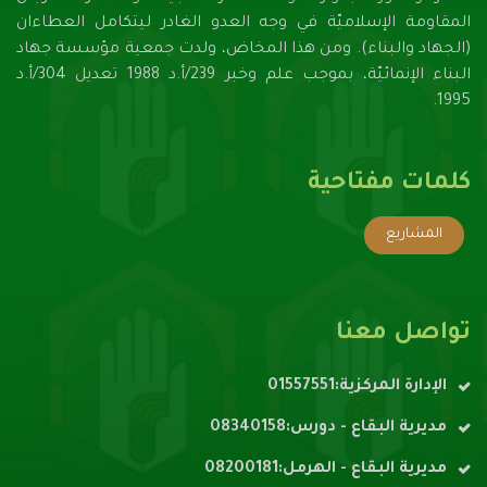
المقاومة الإسلاميّة في وجه العدو الغادر ليتكامل العطاءان
(الجهاد والبناء). ومن هذا المخاض، ولدت جمعية مؤسسة جهاد
البناء الإنمائيّة، بموجب علم وخبر 239/أ.د 1988 تعديل 304/أ.د
1995.
كلمات مفتاحية
المشاريع
تواصل معنا
الإدارة المركزية:01557551
مديرية البقاع - دورس:08340158
مديرية البقاع - الهرمل:08200181