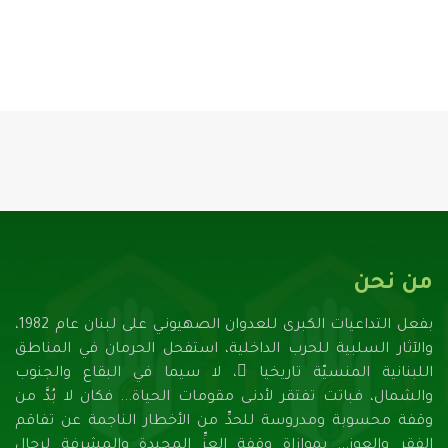
من نحن
بفعل التداعيات الكبرى للعدوان الصهيونـي على لبنان عام 1982،
والآثار السلبية للحرب الداخلية، استفحل الحرمان في المناطق
اللبنانية المنسيّة تاريخيا ً، لا سيما في البقاع والجنوب
والشمال، فباتت تفتقر لأدنـى مقومات الحياة... فكان لا بُدَّ من
وقفة محسوبة ومدروسة للحدِّ من الأخطار الناجمة عن تفاقم
الفقر والعوز... بموازاة وقفة العزِّ المجيدة والمشرفة لرجال