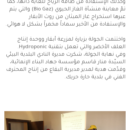
وكذلك الإستفادة من طاقة الرياح للغاية ذاتها، كما
تمّ معاينة منشأة الغاز الحيوي (Bio Gaz) والتي يتم
عبرها استخراج غاز الميثان من روث الأبقار
والإستفادة من الأخير سماداً مخمراً بشكل لا هوائي.
واختتمت الجولة بزيارة لمزرعة أبقار ووحدة إنتاج
العلف الأخضر والتي تعمل بتقنية Hydroponic.
وفي نهاية الجولة، شكرت مديرة النادي البلدية البيئي
السيّدة منار قاسم مؤسسة جهاد البناء الإنمائية،
وقدّمت هدية لمدير مديرية البقاع من إنتاج المحترف
الفني في بلدية حارة حريك.