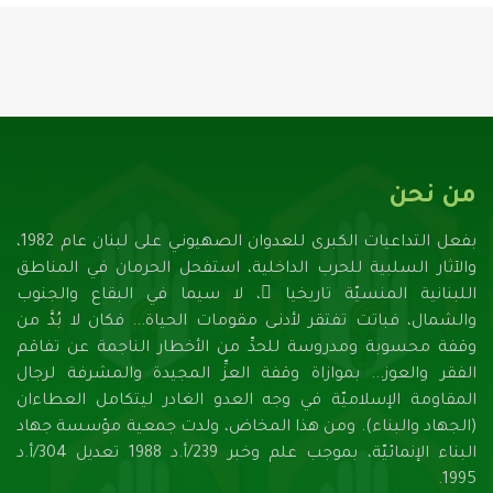
من نحن
بفعل التداعيات الكبرى للعدوان الصهيونـي على لبنان عام 1982،
والآثار السلبية للحرب الداخلية، استفحل الحرمان في المناطق
اللبنانية المنسيّة تاريخيا ً، لا سيما في البقاع والجنوب
والشمال، فباتت تفتقر لأدنـى مقومات الحياة... فكان لا بُدَّ من
وقفة محسوبة ومدروسة للحدِّ من الأخطار الناجمة عن تفاقم
الفقر والعوز... بموازاة وقفة العزِّ المجيدة والمشرفة لرجال
المقاومة الإسلاميّة في وجه العدو الغادر ليتكامل العطاءان
(الجهاد والبناء). ومن هذا المخاض، ولدت جمعية مؤسسة جهاد
البناء الإنمائيّة، بموجب علم وخبر 239/أ.د 1988 تعديل 304/أ.د
1995.