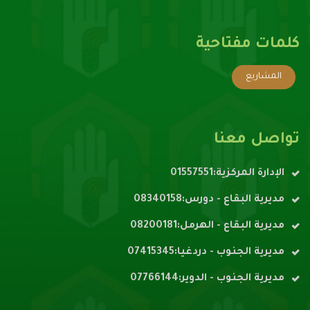
كلمات مفتاحية
المشاريع
تواصل معنا
الإدارة المركزية:01557551
مديرية البقاع - دورس:08340158
مديرية البقاع - الهرمل:08200181
مديرية الجنوب - دردغيا:07415345
مديرية الجنوب - الدوير:07766144