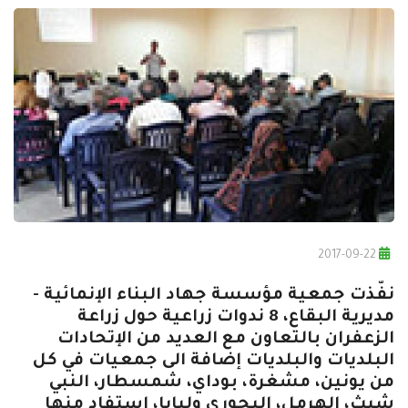
2017-09-22
نفّذت جمعية مؤسسة جهاد البناء الإنمائية -
مديرية البقاع، 8 ندوات زراعية حول زراعة
الزعفران بالتعاون مع العديد من الإتحادات
البلديات والبلديات إضافة الى جمعيات في كل
من يونين، مشغرة، بوداي، شمسطار، النبي
شيث، الهرمل، البحوري ولبايا، استفاد منها