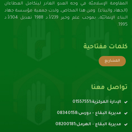
المقاومة الإسلاميّة في وجه العدو الغادر ليتكامل العطاءان
(الجهاد والبناء). ومن هذا المخاض، ولدت جمعية مؤسسة جهاد
البناء الإنمائيّة، بموجب علم وخبر 239/أ.د 1988 تعديل 304/أ.د
1995.
كلمات مفتاحية
المشاريع
تواصل معنا
الإدارة المركزية:01557551
مديرية البقاع - دورس:08340158
مديرية البقاع - الهرمل:08200181