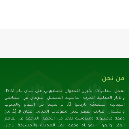
من نحن
بفعل التداعيات الكبرى للعدوان الصهيونـي على لبنان عام 1982،
والآثار السلبية للحرب الداخلية، استفحل الحرمان في المناطق
اللبنانية المنسيّة تاريخيا ً، لا سيما في البقاع والجنوب
والشمال، فباتت تفتقر لأدنـى مقومات الحياة... فكان لا بُدَّ من
وقفة محسوبة ومدروسة للحدِّ من الأخطار الناجمة عن تفاقم
الفقر والعوز... بموازاة وقفة العزِّ المجيدة والمشرفة لرجال