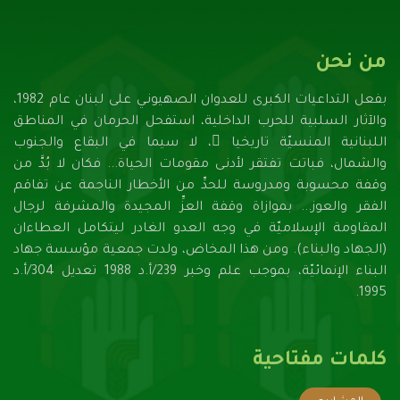
من نحن
بفعل التداعيات الكبرى للعدوان الصهيونـي على لبنان عام 1982،
والآثار السلبية للحرب الداخلية، استفحل الحرمان في المناطق
اللبنانية المنسيّة تاريخيا ً، لا سيما في البقاع والجنوب
والشمال، فباتت تفتقر لأدنـى مقومات الحياة... فكان لا بُدَّ من
وقفة محسوبة ومدروسة للحدِّ من الأخطار الناجمة عن تفاقم
الفقر والعوز... بموازاة وقفة العزِّ المجيدة والمشرفة لرجال
المقاومة الإسلاميّة في وجه العدو الغادر ليتكامل العطاءان
(الجهاد والبناء). ومن هذا المخاض، ولدت جمعية مؤسسة جهاد
البناء الإنمائيّة، بموجب علم وخبر 239/أ.د 1988 تعديل 304/أ.د
1995.
كلمات مفتاحية