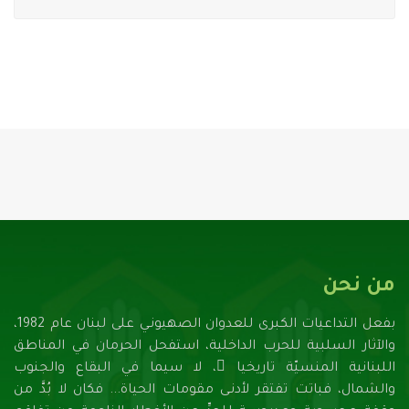
من نحن
بفعل التداعيات الكبرى للعدوان الصهيونـي على لبنان عام 1982،
والآثار السلبية للحرب الداخلية، استفحل الحرمان في المناطق
اللبنانية المنسيّة تاريخيا ً، لا سيما في البقاع والجنوب
والشمال، فباتت تفتقر لأدنـى مقومات الحياة... فكان لا بُدَّ من