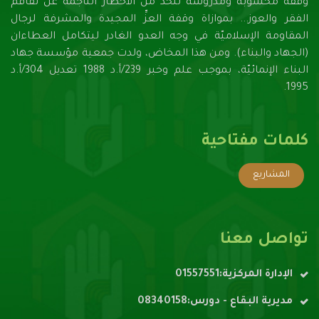
وقفة محسوبة ومدروسة للحدِّ من الأخطار الناجمة عن تفاقم
الفقر والعوز... بموازاة وقفة العزِّ المجيدة والمشرفة لرجال
المقاومة الإسلاميّة في وجه العدو الغادر ليتكامل العطاءان
(الجهاد والبناء). ومن هذا المخاض، ولدت جمعية مؤسسة جهاد
البناء الإنمائيّة، بموجب علم وخبر 239/أ.د 1988 تعديل 304/أ.د
1995.
كلمات مفتاحية
المشاريع
تواصل معنا
الإدارة المركزية:01557551
مديرية البقاع - دورس:08340158