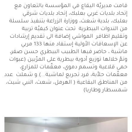
قامت مديريّة البقاع في المؤسسة بالتعاون مع
إتحاد بلديات غربي بعلبك، إتحاد بلديات شرقي
بعلبك، بلدية شعث، ووزارة الزراعة بتنفيذ سلسلة
من الندوات البيطرية تحت عنوان كيفيّة تربية
وتقليم اظافر المواشي إضافة الى تقديم إرشادات
عن الإسعافات الأولية إستفاد منها 133 مربي
ماشية ، حاضر فيها الطبيب البيطري حسن صقر،
وتمّ خلالها توزيع أدوية بيطرية على المرّبين (عبوات
حمى قلاعية وتسمم دموي، معقّمات للمزارع،
معقّمات حلاّبة، فرد تجريع لماشية...).و شملت عدد
من المناطق البقاعية ( الهرمل، شعث، النبي شيث،
شمسطار وطاريا)