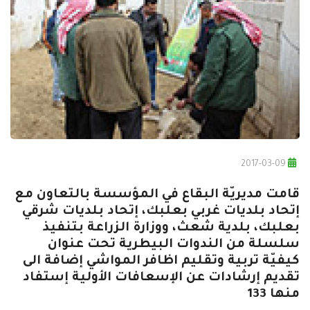
2017-03-09
قامت مديريّة البقاع في المؤسسة بالتعاون مع
إتحاد بلديات غربي بعلبك، إتحاد بلديات شرقي
بعلبك، بلدية شعث، ووزارة الزراعة بتنفيذ
سلسلة من الندوات البيطرية تحت عنوان
كيفيّة تربية وتقليم اظافر المواشي إضافة الى
تقديم إرشادات عن الإسعافات الأولية إستفاد
منها 133