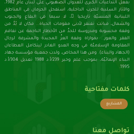
بفعل التداعيات الكبرى للعدوان الصهيونـي على لبنان عام 1982،
والآثار السلبية للحرب الداخلية، استفحل الحرمان في المناطق
اللبنانية المنسيّة تاريخيا ً، لا سيما في البقاع والجنوب
والشمال، فباتت تفتقر لأدنـى مقومات الحياة... فكان لا بُدَّ من
وقفة محسوبة ومدروسة للحدِّ من الأخطار الناجمة عن تفاقم
الفقر والعوز... بموازاة وقفة العزِّ المجيدة والمشرفة لرجال
المقاومة الإسلاميّة في وجه العدو الغادر ليتكامل العطاءان
(الجهاد والبناء). ومن هذا المخاض، ولدت جمعية مؤسسة جهاد
البناء الإنمائيّة، بموجب علم وخبر 239/أ.د 1988 تعديل 304/أ.د
1995.
كلمات مفتاحية
المشاريع
تواصل معنا