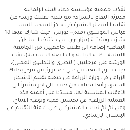
نفّذت جمعية مؤسسة جهاد البناء الإنمائية –
مديريّة البقاع بالشراكة مع بلدية بعلبك ورشة عن
تقليم الأشجار المثمرة في مركز الشهيد السيد
عباس الموسوي (قده)- دورس، حيث شارك فيها 18
متدرّب ومتدرّبة (مزارعون من مختلف المناطق
البقاعية إضافة الى طلاب جامعيين من الجامعة
اللبنانية – كلية الزراعة والجامعة اليسوعية)، تمّت
الورشة على مرحلتين (النظري والتطبيق العملي)،
حيث شرح المهندس علي جعفر رئيس مركز بعلبك
الزراعي في وزارة الزراعة عن كيفية تقليم الأشجار
المثمرة وأنها تختلف من صنف الى آخر مشيراً الى
الأوقات المناسبة لها، مشدّدا على أهمية هذه
العملية الزراعية في تحسين كمية ونوعية الإنتاج،
ومن ثمّ تمّ تدريب المشاركين على كيفيّة التقليم في
البستان الإرشادي.