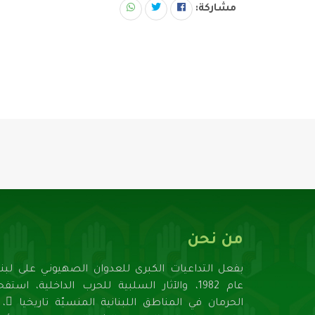
مشاركة:
من نحن
بفعل التداعيات الكبرى للعدوان الصهيونـي على لبنا
عام 1982، والآثار السلبية للحرب الداخلية، استف
الحرمان في المناطق اللبنانية المنسيّة تاريخيا ً، ل