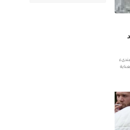
بتدىء
لعناية