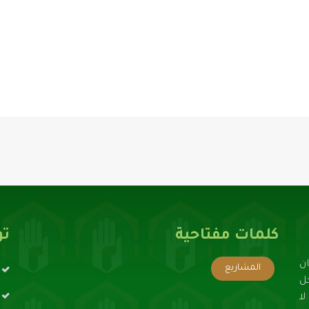
كلمات مفتاحية
تو
ن
المشاريع
حل
ا