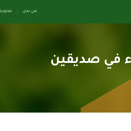
من نحن
تعاوني
ء في صديقين