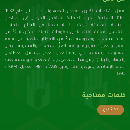
بفعل التداعيات الكبرى للعدوان الصهيونـي على لبنان عام 1982،
والآثار السلبية للحرب الداخلية، استفحل الحرمان في المناطق
اللبنانية المنسيّة تاريخيا ً، لا سيما في البقاع والجنوب
والشمال، فباتت تفتقر لأدنـى مقومات الحياة... فكان لا بُدَّ من
وقفة محسوبة ومدروسة للحدِّ من الأخطار الناجمة عن تفاقم
الفقر والعوز... بموازاة وقفة العزِّ المجيدة والمشرفة لرجال
المقاومة الإسلاميّة في وجه العدو الغادر ليتكامل العطاءان
(الجهاد والبناء). ومن هذا المخاض، ولدت جمعية مؤسسة جهاد
البناء الإنمائيّة، بموجب علم وخبر 239/أ.د 1988 تعديل 304/أ.د
1995.
كلمات مفتاحية
المشاريع