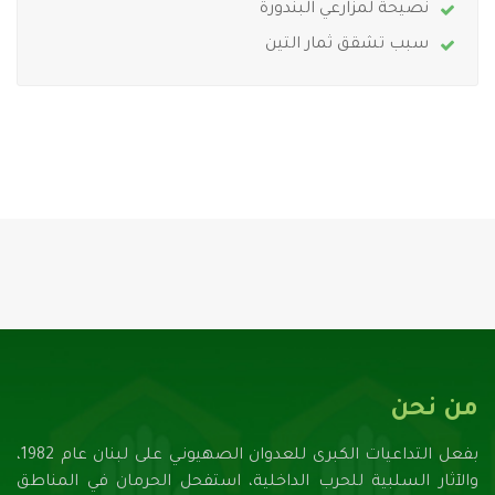
نصيحة لمزارعي البندورة
سبب تشقق ثمار التين
من نحن
بفعل التداعيات الكبرى للعدوان الصهيونـي على لبنان عام 1982،
والآثار السلبية للحرب الداخلية، استفحل الحرمان في المناطق