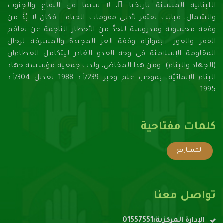
اللبنانية المنسيّة تاريخيا ً، لا سيما في البقاع والجنوب
والشمال، فباتت تفتقر لأدنـى مقومات الحياة... فكان لا بُدَّ من
وقفة محسوبة ومدروسة للحدِّ من الأخطار الناجمة عن تفاقم
الفقر والعوز... بموازاة وقفة العزِّ المجيدة والمشرفة لرجال
المقاومة الإسلاميّة في وجه العدو الغادر ليتكامل العطاءان
(الجهاد والبناء). ومن هذا المخاض، ولدت جمعية مؤسسة جهاد
البناء الإنمائيّة، بموجب علم وخبر 239/أ.د 1988 تعديل 304/أ.د
1995.
كلمات مفتاحية
المشاريع
تواصل معنا
الإدارة المركزية:01557551