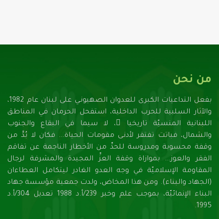
من نحن
بفعل التداعيات الكبرى للعدوان الصهيونـي على لبنان عام 1982،
والآثار السلبية للحرب الداخلية، استفحل الحرمان في المناطق
اللبنانية المنسيّة تاريخيا ً، لا سيما في البقاع والجنوب
والشمال، فباتت تفتقر لأدنـى مقومات الحياة... فكان لا بُدَّ من
وقفة محسوبة ومدروسة للحدِّ من الأخطار الناجمة عن تفاقم
الفقر والعوز... بموازاة وقفة العزِّ المجيدة والمشرفة لرجال
المقاومة الإسلاميّة في وجه العدو الغادر ليتكامل العطاءان
(الجهاد والبناء). ومن هذا المخاض، ولدت جمعية مؤسسة جهاد
البناء الإنمائيّة، بموجب علم وخبر 239/أ.د 1988 تعديل 304/أ.د
1995.