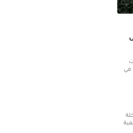
ى
ت
 في
لة
مية