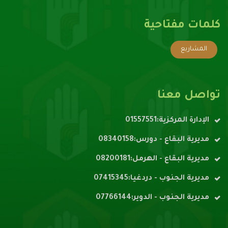
كلمات مفتاحية
المشاريع
تواصل معنا
الإدارة المركزية:01557551
مديرية البقاع - دورس:08340158
مديرية البقاع - الهرمل:08200181
مديرية الجنوب - دردغيا:07415345
مديرية الجنوب - الدوير:07766144