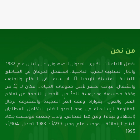
من نحن
بفعل التداعيات الكبرى للعدوان الصهيونـي على لبنان عام 1982،
والآثار السلبية للحرب الداخلية، استفحل الحرمان في المناطق
اللبنانية المنسيّة تاريخيا ً، لا سيما في البقاع والجنوب
والشمال، فباتت تفتقر لأدنـى مقومات الحياة... فكان لا بُدَّ من
وقفة محسوبة ومدروسة للحدِّ من الأخطار الناجمة عن تفاقم
الفقر والعوز... بموازاة وقفة العزِّ المجيدة والمشرفة لرجال
المقاومة الإسلاميّة في وجه العدو الغادر ليتكامل العطاءان
(الجهاد والبناء). ومن هذا المخاض، ولدت جمعية مؤسسة جهاد
البناء الإنمائيّة، بموجب علم وخبر 239/أ.د 1988 تعديل 304/أ.د
1995.