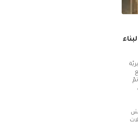
بناء
يّة
ع
مّ
رش
ات