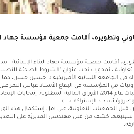
عاوني وتطويره، أقامت جمعية مؤسسة جهاد ال
ويره، أقامت جمعية مؤسسة جهاد البناء الإنمائية - مدير
تي عمل شارك فيها 48 جمعية تعاونية ، تمحورت تحت عنوان "الشروط الصحيّة للتصني
 في الجامعة اللبنانية الأميريكية د. حسين حسن، كما ت
ات في المؤسسة في البقاع الأستاذ عباس النمر على
الموضوع المالي والقانوني للتعاونيات (ميزانيات عام 2014، الأوراق المالية المطلوبة، إنتخابات الإتحاد
وضرورة تسديد الإشتراكات،...).
من قبل الجمعيات التعاونية، على أمل إستكمال هذه الو
تي سيتبعها كشف من قبل مهندسي المديريّة على التعديل
كة.