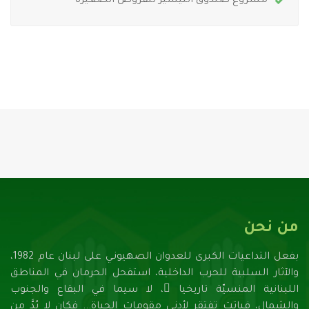
مشروع صندوق التيسير للقروض الصغيرة
من نحن
بفعل التداعيات الكبرى للعدوان الصهيونـي على لبنان عام 1982،
والآثار السلبية للحرب الداخلية، استفحل الحرمان في المناطق
اللبنانية المنسيّة تاريخيا ً، لا سيما في البقاع والجنوب
والشمال، فباتت تفتقر لأدنـى مقومات الحياة... فكان لا بُدَّ من