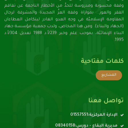
وقفة محسوبة ومدروسة للحدِّ من الأخطار الناجمة عن تفاقم
الفقر والعوز... بموازاة وقفة العزِّ المجيدة والمشرفة لرجال
المقاومة الإسلاميّة في وجه العدو الغادر ليتكامل العطاءان
(الجهاد والبناء). ومن هذا المخاض، ولدت جمعية مؤسسة جهاد
البناء الإنمائيّة، بموجب علم وخبر 239/أ.د 1988 تعديل 304/أ.د
1995.
كلمات مفتاحية
المشاريع
تواصل معنا
الإدارة المركزية:01557551
مديرية البقاع - دورس:08340158