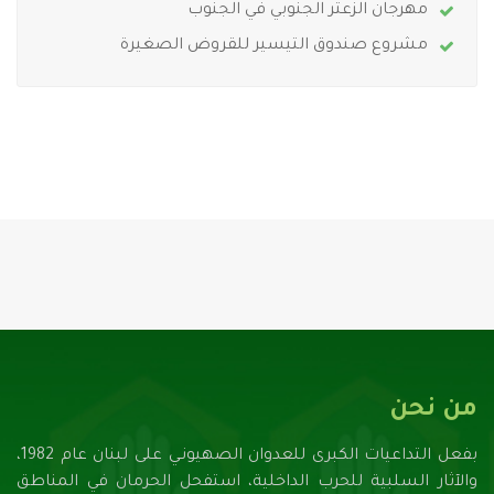
مهرجان الزعتر الجنوبي في الجنوب
مشروع صندوق التيسير للقروض الصغيرة
من نحن
بفعل التداعيات الكبرى للعدوان الصهيونـي على لبنان عام 1982،
والآثار السلبية للحرب الداخلية، استفحل الحرمان في المناطق