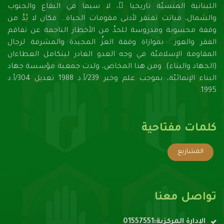
اللبنانية المنسيّة تاريخيا ً، لا سيما في البقاع والجنوب
والشمال، فباتت تفتقر لأدنـى مقومات الحياة... فكان لا بُدَّ من
وقفة محسوبة ومدروسة للحدِّ من الأخطار الناجمة عن تفاقم
الفقر والعوز... بموازاة وقفة العزِّ المجيدة والمشرفة لرجال
المقاومة الإسلاميّة في وجه العدو الغادر ليتكامل العطاءان
(الجهاد والبناء). ومن هذا المخاض، ولدت جمعية مؤسسة جهاد
البناء الإنمائيّة، بموجب علم وخبر 239/أ.د 1988 تعديل 304/أ.د
1995.
كلمات مفتاحية
المشاريع
تواصل معنا
الإدارة المركزية:01557551