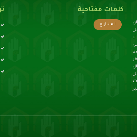
كلمات مفتاحية
تو
ن
المشاريع
حل
ا
ى
ة
ر
ال
ل
ت
ر