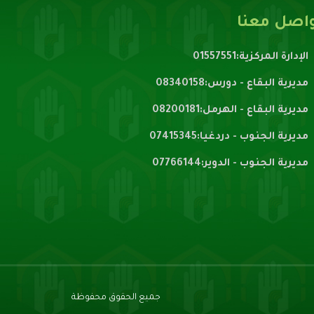
اصل معنا
الإدارة المركزية:01557551
مديرية البقاع - دورس:08340158
مديرية البقاع - الهرمل:08200181
مديرية الجنوب - دردغيا:07415345
مديرية الجنوب - الدوير:07766144
جميع الحقوق محفوظة