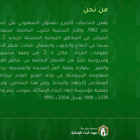
من نحن
بفعل التداعيات الكبرى للعدوان الصهيونـي على لبنا
عام 1982، والآثار السلبية للحرب الداخلية، استف
الحرمان في المناطق اللبنانية المنسيّة تاريخيا ً، ل
سيما في البقاع والجنوب والشمال، فباتت تفتقر لأدنـ
مقومات الحياة... فكان لا بُدَّ من وقفة محسوب
ومدروسة للحدِّ من الأخطار الناجمة عن تفاقم الفق
والعوز... بموازاة وقفة العزِّ المجيدة والمشرفة لرج
المقاومة الإسلاميّة في وجه العدو الغادر ليتكام
العطاءان (الجهاد والبناء). ومن هذا المخاض، ولد
جمعية مؤسسة جهاد البناء الإنمائيّة، بموجب علم وخب
239/أ.د 1988 تعديل 304/أ.د 1995.