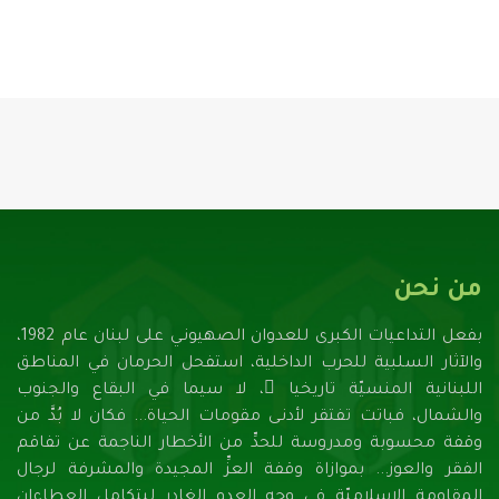
من نحن
بفعل التداعيات الكبرى للعدوان الصهيونـي على لبنان عام 1982،
والآثار السلبية للحرب الداخلية، استفحل الحرمان في المناطق
اللبنانية المنسيّة تاريخيا ً، لا سيما في البقاع والجنوب
والشمال، فباتت تفتقر لأدنـى مقومات الحياة... فكان لا بُدَّ من
وقفة محسوبة ومدروسة للحدِّ من الأخطار الناجمة عن تفاقم
الفقر والعوز... بموازاة وقفة العزِّ المجيدة والمشرفة لرجال
المقاومة الإسلاميّة في وجه العدو الغادر ليتكامل العطاءان