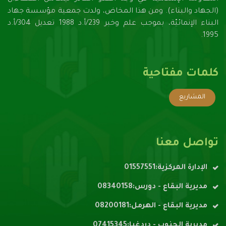
(الجهاد والبناء). ومن هذا المخاض، ولدت جمعية مؤسسة جهاد
البناء الإنمائيّة، بموجب علم وخبر 239/أ.د 1988 تعديل 304/أ.د
1995.
كلمات مفتاحية
المشاريع
تواصل معنا
الإدارة المركزية:01557551
مديرية البقاع - دورس:08340158
مديرية البقاع - الهرمل:08200181
مديرية الجنوب - دردغيا:07415345