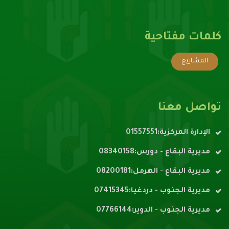
كلمات مفتاحية
المشاريع
تواصل معنا
الإدارة المركزية:01557551
مديرية البقاع - دورس:08340158
مديرية البقاع - الهرمل:08200181
مديرية الجنوب - دردغيا:07415345
مديرية الجنوب - الدوير:07766144