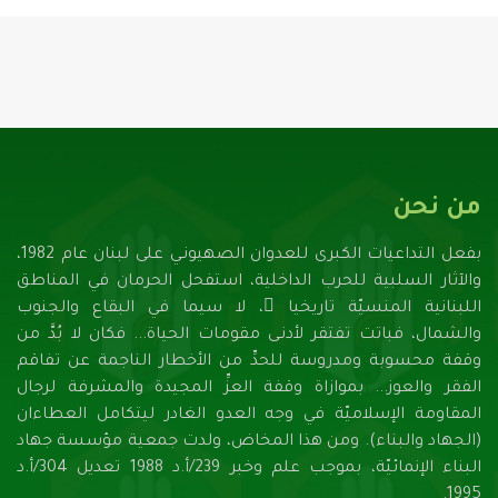
من نحن
بفعل التداعيات الكبرى للعدوان الصهيونـي على لبنان عام 1982،
والآثار السلبية للحرب الداخلية، استفحل الحرمان في المناطق
اللبنانية المنسيّة تاريخيا ً، لا سيما في البقاع والجنوب
والشمال، فباتت تفتقر لأدنـى مقومات الحياة... فكان لا بُدَّ من
وقفة محسوبة ومدروسة للحدِّ من الأخطار الناجمة عن تفاقم
الفقر والعوز... بموازاة وقفة العزِّ المجيدة والمشرفة لرجال
المقاومة الإسلاميّة في وجه العدو الغادر ليتكامل العطاءان
(الجهاد والبناء). ومن هذا المخاض، ولدت جمعية مؤسسة جهاد
البناء الإنمائيّة، بموجب علم وخبر 239/أ.د 1988 تعديل 304/أ.د
1995.