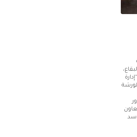
بقاع،
دارة
منّت هذه الورشة
ر
عاون
أسد