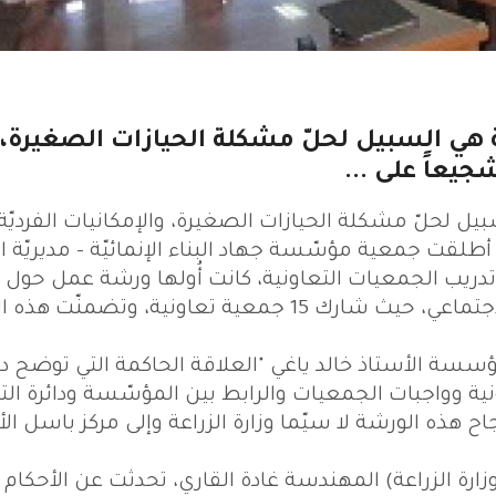
ية هي السبيل لحلّ مشكلة الحيازات الصغيرة،
جيعاً على ...
بيل لحلّ مشكلة الحيازات الصغيرة، والإمكانيات الفرديّة
لقت جمعية مؤسّسة جهاد البناء الإنمائيّة - مديريّة ال
ب الجمعيات التعاونية، كانت أُولها ورشة عمل حول "إ
المشاريع" في مركز باسل الأسد الثقافي الإجتماعي، حيث شارك 15 جمعية تعاونية، وتض
مؤسسة الأستاذ خالد ياغي "العلاقة الحاكمة التي توضح دو
ية وواجبات الجمعيات والرابط بين المؤسّسة ودائرة الت
ح هذه الورشة لا سيّما وزارة الزراعة وإلى مركز باسل ال
زارة الزراعة) المهندسة غادة القاري، تحدثت عن الأحكام