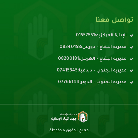
تواصل معنا
الإدارة المركزية:01557551
مديرية البقاع - دورس:08340158
مديرية البقاع - الهرمل:08200181
مديرية الجنوب - دردغيا:07415345
مديرية الجنوب - الدوير:07766144
جميع الحقوق محفوظة