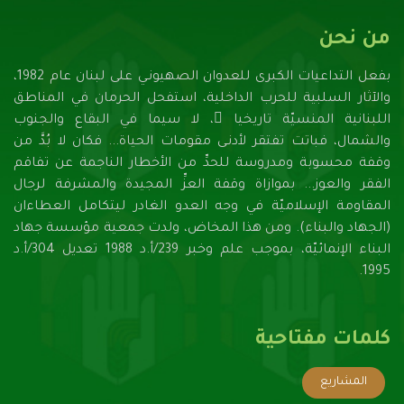
من نحن
بفعل التداعيات الكبرى للعدوان الصهيونـي على لبنان عام 1982،
والآثار السلبية للحرب الداخلية، استفحل الحرمان في المناطق
اللبنانية المنسيّة تاريخيا ً، لا سيما في البقاع والجنوب
والشمال، فباتت تفتقر لأدنـى مقومات الحياة... فكان لا بُدَّ من
وقفة محسوبة ومدروسة للحدِّ من الأخطار الناجمة عن تفاقم
الفقر والعوز... بموازاة وقفة العزِّ المجيدة والمشرفة لرجال
المقاومة الإسلاميّة في وجه العدو الغادر ليتكامل العطاءان
(الجهاد والبناء). ومن هذا المخاض، ولدت جمعية مؤسسة جهاد
البناء الإنمائيّة، بموجب علم وخبر 239/أ.د 1988 تعديل 304/أ.د
1995.
كلمات مفتاحية
المشاريع