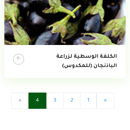
الكلفة الوسطية لزراعة
الباذنجان (للمكدوس)
»
4
3
2
1
«
تحميل...