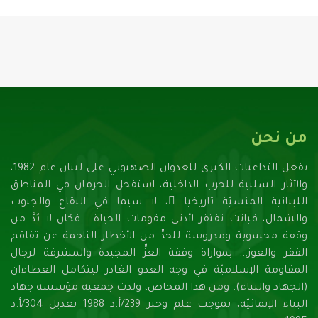
من نحن
بفعل التداعيات الكبرى للعدوان الصهيونـي على لبنان عام 1982،
والآثار السلبية للحرب الداخلية، استفحل الحرمان في المناطق
اللبنانية المنسيّة تاريخيا ً، لا سيما في البقاع والجنوب
والشمال، فباتت تفتقر لأدنـى مقومات الحياة... فكان لا بُدَّ من
وقفة محسوبة ومدروسة للحدِّ من الأخطار الناجمة عن تفاقم
الفقر والعوز... بموازاة وقفة العزِّ المجيدة والمشرفة لرجال
المقاومة الإسلاميّة في وجه العدو الغادر ليتكامل العطاءان
(الجهاد والبناء). ومن هذا المخاض، ولدت جمعية مؤسسة جهاد
البناء الإنمائيّة، بموجب علم وخبر 239/أ.د 1988 تعديل 304/أ.د