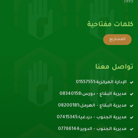
1995.
كلمات مفتاحية
المشاريع
تواصل معنا
الإدارة المركزية:01557551
مديرية البقاع - دورس:08340158
مديرية البقاع - الهرمل:08200181
مديرية الجنوب - دردغيا:07415345
مديرية الجنوب - الدوير:07766144