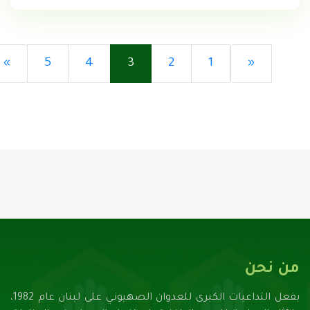
»
5
4
3
2
1
«
تحميل...
من نحن
بفعل التداعيات الكبرى للعدوان الصهيونـي على لبنان عام 1982،