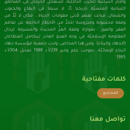
والآثار السلبية للحرب الداخلية، استفحل الحرمان في المناطق
اللبنانية المنسيّة تاريخيا ً، لا سيما في البقاع والجنوب
والشمال، فباتت تفتقر لأدنـى مقومات الحياة... فكان لا بُدَّ من
وقفة محسوبة ومدروسة للحدِّ من الأخطار الناجمة عن تفاقم
الفقر والعوز... بموازاة وقفة العزِّ المجيدة والمشرفة لرجال
المقاومة الإسلاميّة في وجه العدو الغادر ليتكامل العطاءان
(الجهاد والبناء). ومن هذا المخاض، ولدت جمعية مؤسسة جهاد
البناء الإنمائيّة، بموجب علم وخبر 239/أ.د 1988 تعديل 304/أ.د
1995.
كلمات مفتاحية
المشاريع
تواصل معنا