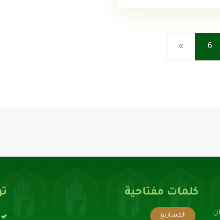
»
6
تحميل...
كلمات مفتاحية
تو
ن
المشاريع