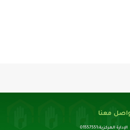
اصل معنا
الإدارة المركزية:01557551