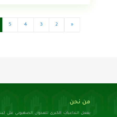
5
4
3
2
«
من نحن
بفعل التداعيات الكبرى للعدوان الصهيونـي على لبنا