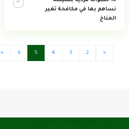
10 خطوات فردية بسيطة
نساهم بها في مكافحة تغير
المناخ
»
6
5
4
3
2
«
تحميل...