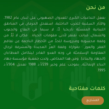
من نحن
بفعل التداعيات الكبرى للعدوان الصهيونـي على لبنان عام 1982،
والآثار السلبية للحرب الداخلية، استفحل الحرمان في المناطق
اللبنانية المنسيّة تاريخيا ً، لا سيما في البقاع والجنوب
والشمال، فباتت تفتقر لأدنـى مقومات الحياة... فكان لا بُدَّ من
وقفة محسوبة ومدروسة للحدِّ من الأخطار الناجمة عن تفاقم
الفقر والعوز... بموازاة وقفة العزِّ المجيدة والمشرفة لرجال
المقاومة الإسلاميّة في وجه العدو الغادر ليتكامل العطاءان
(الجهاد والبناء). ومن هذا المخاض، ولدت جمعية مؤسسة جهاد
البناء الإنمائيّة، بموجب علم وخبر 239/أ.د 1988 تعديل 304/أ.د
1995.
كلمات مفتاحية
المشاريع