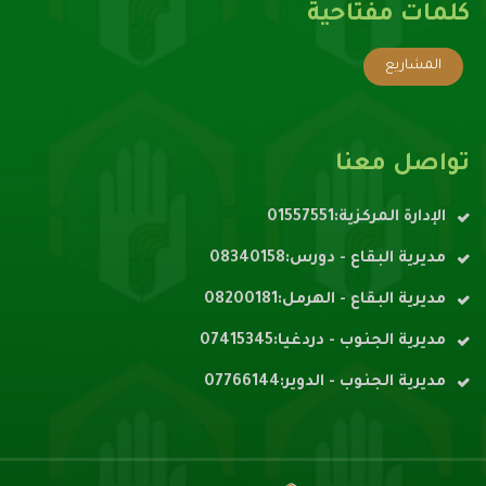
كلمات مفتاحية
المشاريع
تواصل معنا
الإدارة المركزية:01557551
مديرية البقاع - دورس:08340158
مديرية البقاع - الهرمل:08200181
مديرية الجنوب - دردغيا:07415345
مديرية الجنوب - الدوير:07766144