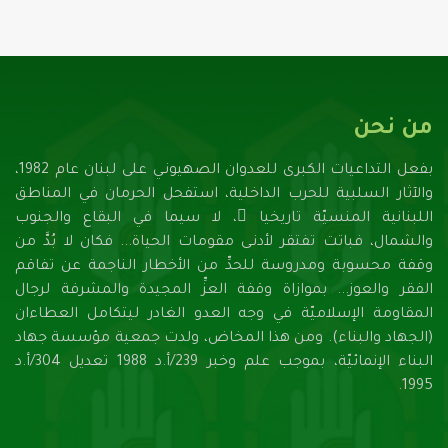
من نحن
بفعل التداعيات الكبرى للعدوان الصهيونـي على لبنان عام 1982،
والآثار السلبية للحرب الداخلية، استفحل الحرمان في المناطق
اللبنانية المنسيّة تاريخيا ً، لا سيما في البقاع والجنوب
والشمال، فباتت تفتقر لأدنـى مقومات الحياة... فكان لا بُدَّ من
وقفة محسوبة ومدروسة للحدِّ من الأخطار الناجمة عن تفاقم
الفقر والعوز... بموازاة وقفة العزِّ المجيدة والمشرفة لرجال
المقاومة الإسلاميّة في وجه العدو الغادر ليتكامل العطاءان
(الجهاد والبناء). ومن هذا المخاض، ولدت جمعية مؤسسة جهاد
البناء الإنمائيّة، بموجب علم وخبر 239/أ.د 1988 تعديل 304/أ.د
1995.