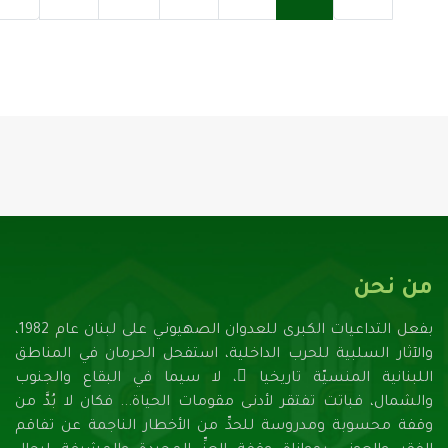
تحميل...
من نحن
بفعل التداعيات الكبرى للعدوان الصهيونـي على لبنان عام 1982،
والآثار السلبية للحرب الداخلية، استفحل الحرمان في المناطق
اللبنانية المنسيّة تاريخيا ً، لا سيما في البقاع والجنوب
والشمال، فباتت تفتقر لأدنـى مقومات الحياة... فكان لا بُدَّ من
وقفة محسوبة ومدروسة للحدِّ من الأخطار الناجمة عن تفاقم