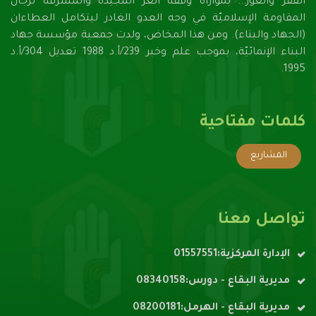
الفقر والعوز... بموازاة وقفة العزِّ المجيدة والمشرفة لرجال
المقاومة الإسلاميّة في وجه العدو الغادر ليتكامل العطاءان
(الجهاد والبناء). ومن هذا المخاض، ولدت جمعية مؤسسة جهاد
البناء الإنمائيّة، بموجب علم وخبر 239/أ.د 1988 تعديل 304/أ.د
1995.
كلمات مفتاحية
المشاريع
تواصل معنا
الإدارة المركزية:01557551
مديرية البقاع - دورس:08340158
مديرية البقاع - الهرمل:08200181