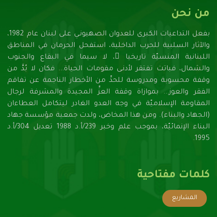
من نحن
بفعل التداعيات الكبرى للعدوان الصهيونـي على لبنان عام 1982،
والآثار السلبية للحرب الداخلية، استفحل الحرمان في المناطق
اللبنانية المنسيّة تاريخيا ً، لا سيما في البقاع والجنوب
والشمال، فباتت تفتقر لأدنـى مقومات الحياة... فكان لا بُدَّ من
وقفة محسوبة ومدروسة للحدِّ من الأخطار الناجمة عن تفاقم
الفقر والعوز... بموازاة وقفة العزِّ المجيدة والمشرفة لرجال
المقاومة الإسلاميّة في وجه العدو الغادر ليتكامل العطاءان
(الجهاد والبناء). ومن هذا المخاض، ولدت جمعية مؤسسة جهاد
البناء الإنمائيّة، بموجب علم وخبر 239/أ.د 1988 تعديل 304/أ.د
1995.
كلمات مفتاحية
المشاريع